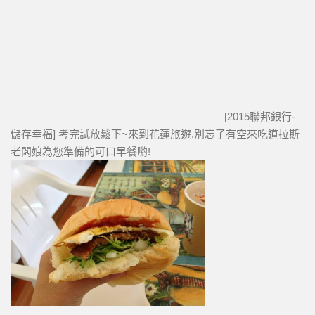
[2015聯邦銀行-
儲存幸褔] 考完試放鬆下~來到花蓮旅遊,別忘了有空來吃道拉斯
老闆娘為您準備的可口早餐喲!