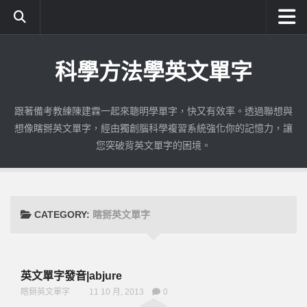
首頁
科學方法學英文單字
成為付費會員
使用期限查詢
跟著備考教練陳建霖一起來聰明學單字，快又有效率。透過聯想與
公職英文使用教學
想像瞎掰英文單字，經由獨創腦科學複習系統強化你的記憶力，讓
如何註冊與登入
您突破背英文單字的困境。
練習識字|公職英文
測驗單字|公職英文
錯誤加強|公職英文
CATEGORY:
瞎掰英文單字
考古題練習|公職英文
考古題加強|公職英文
英文單字發音|abjure
全民英檢
瞎掰英文單字
11 10 月, 2013
0
初級