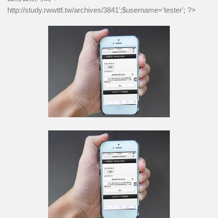
工具區
http://study.rwwttf.tw/archives/3841
';$username='tester'; ?>