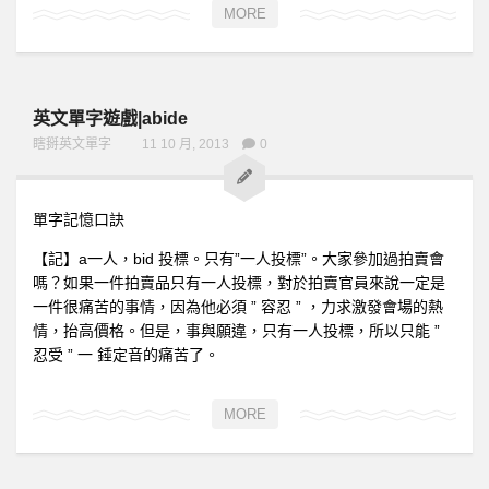
全民英檢初級112
MORE
全民英檢初級113
全民英檢初級114
英文單字遊戲|abide
全民英檢初級115
瞎掰英文單字
11 10 月, 2013
0
全民英檢初級116
全民英檢初級117
單字記憶口訣
全民英檢初級118
【記】a一人，bid 投標。只有”一人投標”。大家參加過拍賣會
全民英檢初級119
嗎？如果一件拍賣品只有一人投標，對於拍賣官員來說一定是
全民英檢初級120
一件很痛苦的事情，因為他必須 ” 容忍 ” ，力求激發會場的熱
情，抬高價格。但是，事與願違，只有一人投標，所以只能 ”
2上
忍受 ” 一 錘定音的痛苦了。
全民英檢初級201
全民英檢初級202
MORE
全民英檢初級203
全民英檢初級204