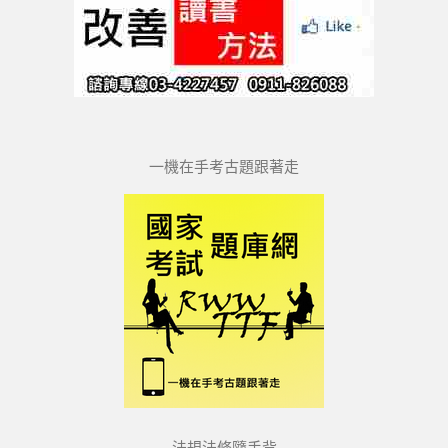
一機在手考古題跟著走
法規法條隨手背