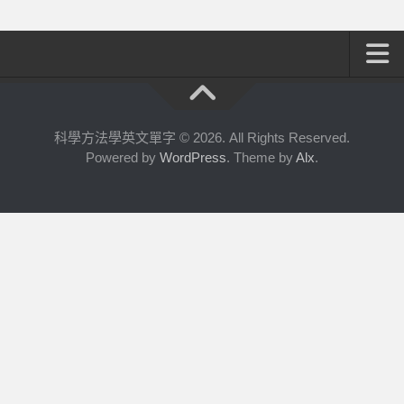
首頁
成為付費會員
科學方法學英文單字 © 2026. All Rights Reserved.
Powered by
WordPress
. Theme by
Alx
.
使用期限查詢
公職英文使用教學
如何註冊與登入
練習識字|公職英文
測驗單字|公職英文
錯誤加強|公職英文
考古題練習|公職英文
考古題加強|公職英文
全民英檢