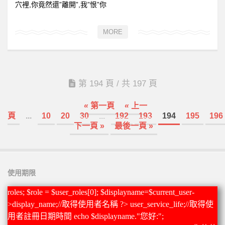
全民英檢初級217
穴裡,你竟然還”離開”,我”恨”你
全民英檢初級218
MORE
全民英檢初級219
全民英檢初級220
中級
第 194 頁 / 共 197 頁
全民英檢中級301
全民英檢中級302
« 第一頁
« 上一
頁
...
10
20
30
...
192
193
194
195
196
為何要計劃性複習?
下一頁 »
最後一頁 »
想要輕鬆背單字嗎?
科學方法背單字
使用期限
科學方法背單字功能說明
如何登入
roles; $role = $user_roles[0]; $displayname=$current_user-
>display_name;//取得使用者名稱 ?>
user_service_life;//取得使
英文單字編號ID
用者註冊日期時間 echo $displayname."您好:";
3D形音義立體單字卡