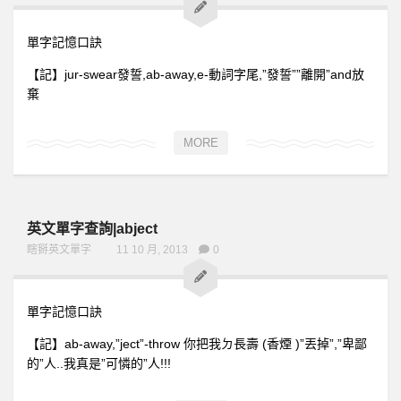
1上
單字記憶口訣
全民英檢初級101
【記】jur-swear發誓,ab-away,e-動詞字尾,”發誓””離開”and放
全民英檢初級102
棄
全民英檢初級103
MORE
全民英檢初級104
全民英檢初級105
全民英檢初級106
英文單字查詢|abject
全民英檢初級107
瞎掰英文單字
11 10 月, 2013
0
全民英檢初級108
全民英檢初級109
單字記憶口訣
全民英檢初級110
【記】ab-away,”ject”-throw 你把我ㄉ長壽 (香煙 )”丟掉”,”卑鄙
1下
的”人..我真是”可憐的”人!!!
全民英檢初級111