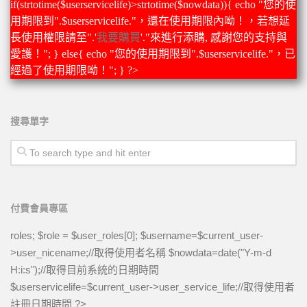
if(strtotime($userservicelife)>strtotime($nowdata)){ echo "您的使
英文單字形音義
用期限到".$userservicelife."，還在使用期限內呦！，若想延
長使用權限請至".'
我要購買
'."來進行添購, 感謝您的支持與
英文單字語音播放
愛護！"; } else{ echo "您的使用期限到".$userservicelife."，已
3D單字卡(複習)
經過了使用期限呦！"; } ?>
聽音看義拼形練習
看形選音練習與測驗
搜尋單字
看形選義練習與測驗
聽音拼形練習與測驗
聽音選義練習與測驗
看義選音練習與測驗
付費會員專區
看義拼形練習與測驗
roles; $role = $user_roles[0]; $username=$current_user-
申請使用者帳號
>user_nicename;//取得使用者名稱 $nowdata=date("Y-m-d
H:i:s");//取得目前系統的日期時間
瞎掰單字
$userservicelife=$current_user->user_service_life;//取得使用者
英文強力教
註冊日期時間 ?>