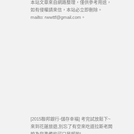
本站文章來自網路整理，僅供參考用途，
如有侵權請來信，本站必立即刪除。
mailto: rwwttf@gmail.com。
[2015聯邦銀行-儲存幸褔] 考完試放鬆下~
來到花蓮旅遊,別忘了有空來吃道拉斯老闆
娘為您準備的可口早餐喲!