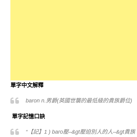
單字中文解釋
baron n.男爵(英國世襲的最低級的貴族爵位)
單字記憶口訣
“【記】1 ) baro壓–&gt壓迫別人的人–&gt貴族