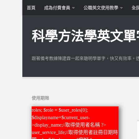
首頁
成為付費會員
公職英文使用教學
全
科學方法學英文單
跟著備考教練陳建霖一起來聰明學單字，快又有效率。
使用期限
roles; $role = $user_roles[0];
$displayname=$current_user-
>display_name;//取得使用者名稱 ?>
user_service_life;//取得使用者註冊日期時