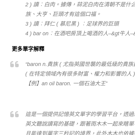
2 ) 讀︰白肉。據傳，蒜泥白肉在清朝不是
族、大亨、巨頭才有這個口福。
3 ) 讀︰拜仁 ( 慕尼黑 ) ︰足球界的巨頭
4 ) bar on︰在酒吧房頂上喝酒的人–&gt牛人–
更多單字解釋
er';
“baron n.貴族 ( 尤指英國世襲的最低級的貴族爵
( 在特定領域內有很多財富、權力和影響的人 ) ＝
【例】an oil baron. 一個石油大王”
這是一個提供記憶英文單字的學習平台，透過
英文聽說讀寫的基礎，跟著雨木木一起來瞎單
且能達到單字三秒記的境界，此外木木也依據