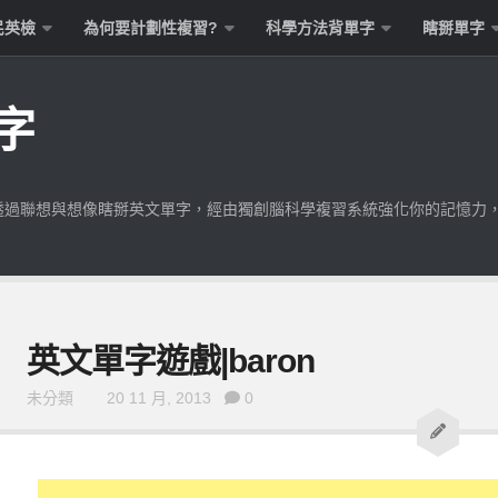
民英檢
為何要計劃性複習?
科學方法背單字
瞎掰單字
字
透過聯想與想像瞎掰英文單字，經由獨創腦科學複習系統強化你的記憶力
英文單字遊戲|baron
未分類
20 11 月, 2013
0