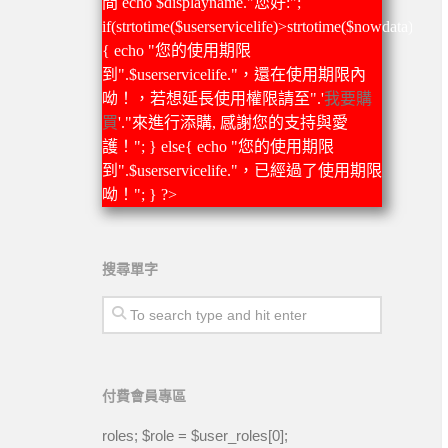
間 echo $displayname."您好:";
if(strtotime($userservicelife)>strtotime($nowdata))
{ echo "您的使用期限
到".$userservicelife."，還在使用期限內
呦！，若想延長使用權限請至".'
我要購
買
'."來進行添購, 感謝您的支持與愛
護！"; } else{ echo "您的使用期限
到".$userservicelife."，已經過了使用期限
呦！"; } ?>
搜尋單字
付費會員專區
roles; $role = $user_roles[0];