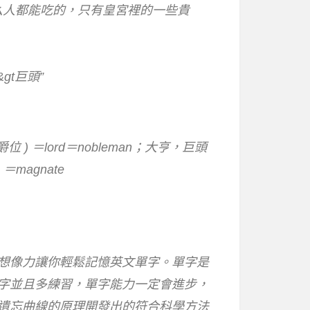
什么人都能吃的，只有皇宮裡的一些貴
&gt巨頭”
位 ) ＝lord＝nobleman；大亨，巨頭
magnate
想像力讓你輕鬆記憶英文單字。單字是
字並且多練習，單字能力一定會進步，
遺忘曲線的原理開發出的符合科學方法