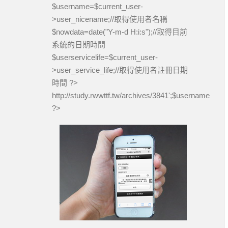
$username=$current_user-
>user_nicename;//取得使用者名稱
$nowdata=date("Y-m-d H:i:s");//取得目前
系統的日期時間
$userservicelife=$current_user-
>user_service_life;//取得使用者註冊日期
時間 ?>
http://study.rwwttf.tw/archives/3841
';$username='test
?>