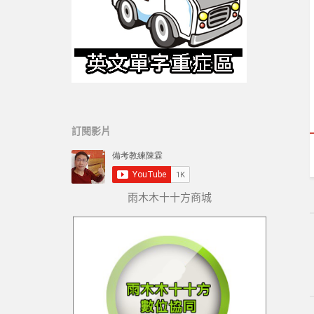
訂閱影片
雨木木十十方商城