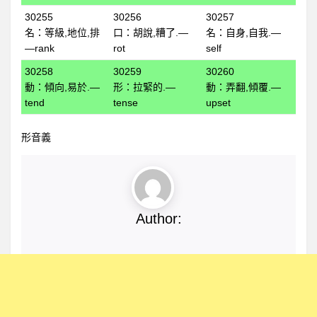
30255
30256
30257
英文單字形音義
名：等級,地位,排
口：胡說,糟了.—
名：自身,自我.—
英文單字語音播放
—rank
rot
self
3D單字卡(複習)
30258
30259
30260
動：傾向,易於.—
形：拉緊的.—
動：弄翻,傾覆.—
聽音看義拼形練習
tend
tense
upset
看形選音練習與測驗
形音義
看形選義練習與測驗
聽音拼形練習與測驗
聽音選義練習與測驗
看義選音練習與測驗
Author:
看義拼形練習與測驗
申請使用者帳號
瞎掰單字
英文強力教