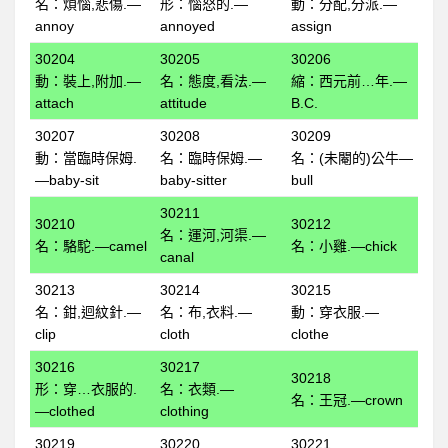
名：煩惱,悲傷.—
形：惱怒的.—
動：分配,分派.—
全民英檢初級112
annoy
annoyed
assign
全民英檢初級113
30204
30205
30206
全民英檢初級114
動：裝上,附加.—
名：態度,看法.—
縮：西元前…年.—
attach
attitude
B.C.
全民英檢初級115
30207
30208
30209
全民英檢初級116
動：當臨時保姆.
名：臨時保姆.—
名：(未閹的)公牛—
全民英檢初級117
—baby-sit
baby-sitter
bull
全民英檢初級118
30211
30210
30212
名：運河,河渠.—
全民英檢初級119
名：駱駝.—camel
名：小雞.—chick
canal
全民英檢初級120
30213
30214
30215
2上
名：鉗,迴紋針.—
名：布,衣料.—
動：穿衣服.—
clip
cloth
clothe
全民英檢初級201
30216
30217
全民英檢初級202
30218
形：穿…衣服的.
名：衣類.—
名：王冠.—crown
全民英檢初級203
—clothed
clothing
全民英檢初級204
30219
30220
30221