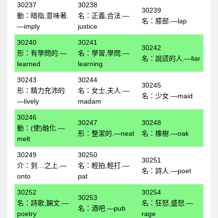
全民英檢初級217
30237
30238
30239
動：暗指,意味著.
名：正義,合法.—
全民英檢初級218
名：膝部.—lap
—imply
justice
全民英檢初級219
30240
30241
30242
全民英檢初級220
形：有學問的.—
名：學習,學問.—
名：說謊的人.—liar
learned
learning
中級
30243
30244
全民英檢中級301
30245
形：精力充沛的.
名：女士,夫人.—
名：少女.—maid
全民英檢中級302
—lively
madam
為何要計劃性複習?
30246
30247
30248
動：(使)融化.—
形：整潔的.—neat
名：橡樹.—oak
想要輕鬆背單字嗎?
melt
科學方法背單字
30249
30250
30251
介：到…之上.—
名：輕拍,輕打.—
科學方法背單字功能說明
名：詩人.—poet
onto
pat
如何登入
30252
30254
30253
英文單字編號ID
名：詩歌,韻文.—
名：狂怒,盛怒.—
名：酒吧.—pub
poetry
rage
3D形音義立體單字卡