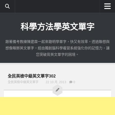
首頁
科學方法學英文單字
成為付費會員
使用期限查詢
跟著備考教練陳建霖一起來聰明學單字，快又有效率。透過聯想與
公職英文使用教學
想像瞎掰英文單字，經由獨創腦科學複習系統強化你的記憶力，讓
如何註冊與登入
您突破背英文單字的困境。
練習識字|公職英文
測驗單字|公職英文
全民英檢中級英文單字302
錯誤加強|公職英文
全民英檢中級英文單字
22 10 月, 2013
0
考古題練習|公職英文
考古題加強|公職英文
全民英檢
初級