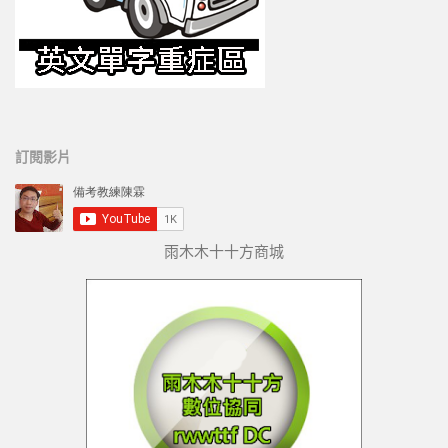
訂閱影片
雨木木十十方商城