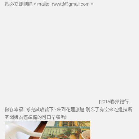
站必立即刪除。mailto: rwwttf@gmail.com。
[2015聯邦銀行-
儲存幸褔] 考完試放鬆下~來到花蓮旅遊,別忘了有空來吃道拉斯
老闆娘為您準備的可口早餐喲!