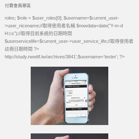
付費會員專區
roles; $role = $user_roles[0]; $username=$current_user-
>user_nicename;//取得使用者名稱 $nowdata=date("Y-m-d
H:i:s");//取得目前系統的日期時間
$userservicelife=$current_user->user_service_life;//取得使用者
註冊日期時間 ?>
http://study.rwwttf.tw/archives/3841
';$username='tester'; ?>