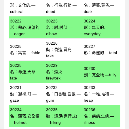
形：文化的.—
名：行為,行動.—
名：薄暮,黃昏.—
全民英檢初級205
cultural
deed
dusk
全民英檢初級206
30222
30223
30224
全民英檢初級207
形：熱心,渴望的.
名：肘,肘部.—
形：每天的.—
—eager
elbow
everyday
全民英檢初級208
30226
全民英檢初級209
30225
30227
動：偽造,冒充.—
名：寓言.—fable
形：命運的.—fatal
全民英檢初級210
fake
2下
30228
30229
30230
名：命運,天命.—
名：煙火.—
全民英檢初級211
副：完全地.—fully
fate
firework
全民英檢初級212
30231
30232
30233
全民英檢初級213
動：凝視,盯.—
名：口香糖,齒齦.—
名：一堆,堆積.—
gaze
gum
heap
全民英檢初級214
30234
30235
30236
全民英檢初級215
名：頭盔,安全帽.
動：遠足(進行式)
名：疾病,生病.—
全民英檢初級216
—helmet
—hiking
illness