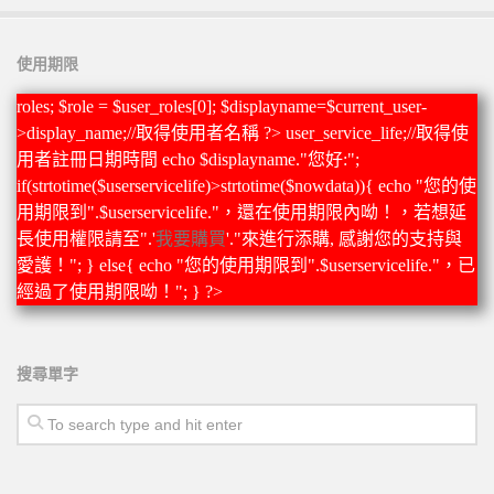
使用期限
roles; $role = $user_roles[0]; $displayname=$current_user-
>display_name;//取得使用者名稱 ?>
user_service_life;//取得使
用者註冊日期時間 echo $displayname."您好:";
if(strtotime($userservicelife)>strtotime($nowdata)){ echo "您的使
用期限到".$userservicelife."，還在使用期限內呦！，若想延
長使用權限請至".'
我要購買
'."來進行添購, 感謝您的支持與
愛護！"; } else{ echo "您的使用期限到".$userservicelife."，已
經過了使用期限呦！"; } ?>
搜尋單字