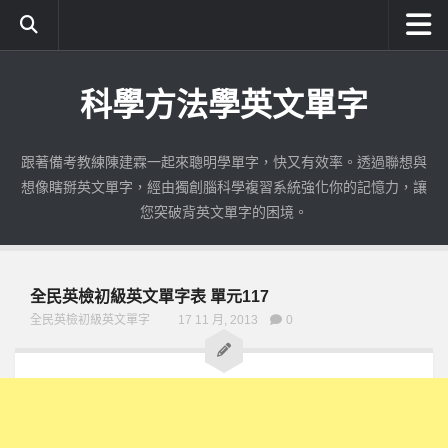
首頁
科學方法學英文單字
成為付費會員
使用期限查詢
跟著備考教練陳建霖一起來聰明學單字，快又有效率。透過聯想與
公職英文使用教學
想像瞎掰英文單字，經由獨創腦科學複習系統強化你的記憶力，讓
如何註冊與登入
您突破背英文單字的困境。
練習識字|公職英文
測驗單字|公職英文
全民英檢初級英文單字表 單元117
錯誤加強|公職英文
全民英檢初級英文單字
17 11 月, 2013
0
考古題練習|公職英文
考古題加強|公職英文
全民英檢
初級