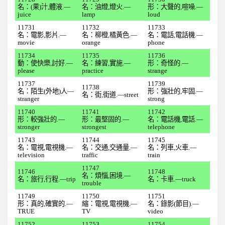
名：(果)汁,體液.—
名：油燈,燈火.—
形：大聲的,喧噪.—
全民英檢初級205
juice
lamp
loud
11731
11732
11733
全民英檢初級206
名：電影,影片.—
名：柳橙,橘黃色.—
名：電話,電話機.—
movie
orange
phone
全民英檢初級207
11734
11735
11736
全民英檢初級208
動：使快樂,討好.—
名：練習,實施.—
形：奇怪的.—
please
practice
strange
全民英檢初級209
11737
11739
11738
名：陌生(外地)人—
形：強壯的,牢固.—
名：街,街道.—street
全民英檢初級210
stranger
strong
11740
11741
11742
2下
形：較強壯的.—
形：最堅固的.—
名：電話機,電話.—
stronger
strongest
telephone
全民英檢初級211
11743
11744
11745
全民英檢初級212
名：電視,電視機.—
名：交通,交通量.—
名：列車,火車.—
television
traffic
train
全民英檢初級213
11747
11746
11748
名：煩惱,困境.—
全民英檢初級214
名：旅行,行程.—trip
名：卡車.—truck
trouble
全民英檢初級215
11749
11750
11751
形：真的,確實的.—
縮：電視,電視機.—
名：錄影(節目).—
TRUE
TV
video
全民英檢初級216
11752
11753
11754