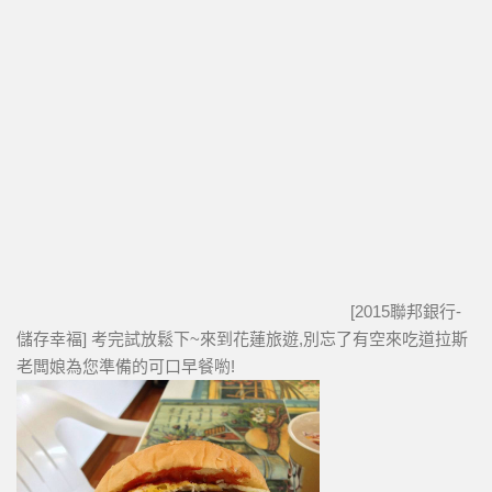
[2015聯邦銀行-
儲存幸褔] 考完試放鬆下~來到花蓮旅遊,別忘了有空來吃道拉斯
老闆娘為您準備的可口早餐喲!