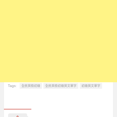
英文單字形音義
英文單字語音播放
3D單字卡(複習)
聽音看義拼形練習
看形選音練習與測驗
看形選義練習與測驗
聽音拼形練習與測驗
聽音選義練習與測驗
看義選音練習與測驗
看義拼形練習與測驗
Tags:
全民英檢初級
全民英檢初級英文單字
初級英文單字
申請使用者帳號
瞎掰單字
英文強力教