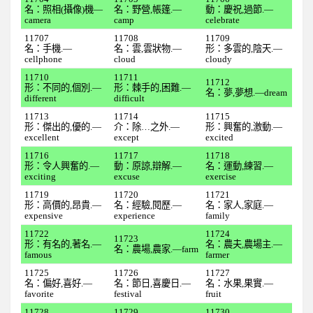
全民英檢初級112
名：照相(攝像)機—
名：野營,帳篷.—
動：慶祝,過節.—
camera
camp
celebrate
全民英檢初級113
11707
11708
11709
名：手機.—
名：雲,雲狀物.—
形：多雲的,陰天.—
全民英檢初級114
cellphone
cloud
cloudy
11710
全民英檢初級115
11711
11712
形：不同的,個別.—
形：棘手的,困難.—
名：夢,夢想.—dream
different
difficult
全民英檢初級116
11713
11714
11715
全民英檢初級117
形：傑出的,優的.—
介：除…之外.—
形：興奮的,激動.—
excellent
except
excited
全民英檢初級118
11716
11717
11718
形：令人興奮的.—
動：原諒,辯解.—
名：運動,練習.—
全民英檢初級119
exciting
excuse
exercise
全民英檢初級120
11719
11720
11721
形：高價的,昂貴.—
名：經驗,閱歷.—
名：家人,家庭.—
expensive
2上
experience
family
11722
11724
全民英檢初級201
11723
形：有名的,著名.—
名：農夫,農場主.—
名：農場,農家.—farm
famous
farmer
全民英檢初級202
11725
11726
11727
名：偏好,喜好.—
名：節日,喜慶日.—
名：水果,果實.—
全民英檢初級203
favorite
festival
fruit
全民英檢初級204
11728
11729
11730