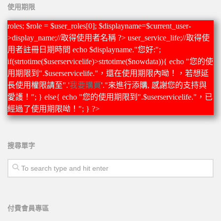
使用期限
roles; $role = $user_roles[0]; $displayname=$current_user-
>display_name;//取得使用者名稱 ?>
user_service_life;//取得使
用者註冊日期時間 echo $displayname."您好:";
if(strtotime($userservicelife)>strtotime($nowdata)){ echo "您的使
用期限到".$userservicelife."，還在使用期限內呦！，若想延
長使用權限請至".'
我要購買
'."來進行添購, 感謝您的支持與
愛護！"; } else{ echo "您的使用期限到".$userservicelife."，已
經過了使用期限呦！"; } ?>
搜尋單字
付費會員專區