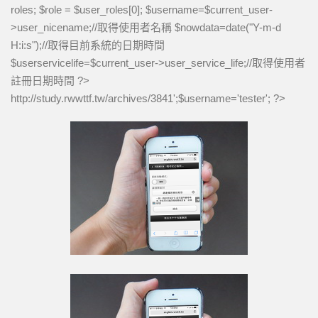
roles; $role = $user_roles[0]; $username=$current_user-
>user_nicename;//取得使用者名稱 $nowdata=date("Y-m-d
H:i:s");//取得目前系統的日期時間
$userservicelife=$current_user->user_service_life;//取得使用者
註冊日期時間 ?>
http://study.rwwttf.tw/archives/3841
';$username='tester'; ?>