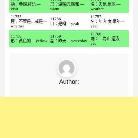
全民英檢初級217
動：參觀,拜訪.—
形：溫暖的,暖和.—
名：天氣,氣候.—
visit
warm
weather
全民英檢初級218
11755
11757
11756
連：不管是…或是—
名：年,年度,學年—
全民英檢初級219
口：是呀.—yeah
whether
year
全民英檢初級220
11760
11758
11759
副：…為止,還沒.—
形：黃色的.—yellow
副：昨天.—yesterday
中級
yet
全民英檢中級301
全民英檢中級302
為何要計劃性複習?
Author:
想要輕鬆背單字嗎?
科學方法背單字
科學方法背單字功能說明
如何登入
英文單字編號ID
3D形音義立體單字卡