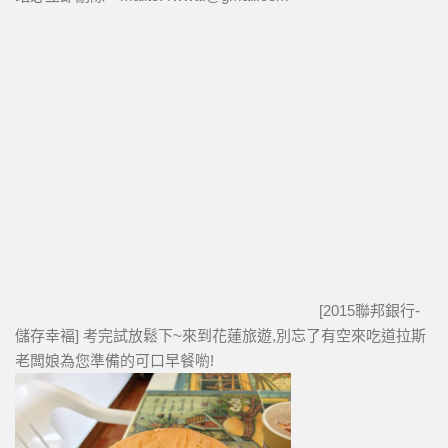
[2015聯邦銀行-
儲存幸褔] 考完試放鬆下~來到花蓮旅遊,別忘了有空來吃道拉斯
老闆娘為您準備的可口早餐喲!