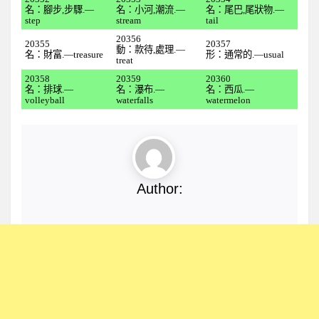
全民英檢初級217
名：腳步,步驟.—
名：小河,潮流.—
名：尾巴,尾狀物.—
step
stream
tail
全民英檢初級218
20356
20355
20357
動：款待,處理.—
全民英檢初級219
名：財富.—treasure
形：通常的.—usual
treat
全民英檢初級220
20358
20359
20360
名：排球.—
名：瀑布.—
名：西瓜.—
中級
volleyball
waterfalls
watermelon
全民英檢中級301
全民英檢中級302
為何要計劃性複習?
Author:
想要輕鬆背單字嗎?
科學方法背單字
科學方法背單字功能說明
如何登入
英文單字編號ID
3D形音義立體單字卡