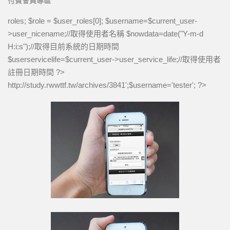
付費會員專區
roles; $role = $user_roles[0]; $username=$current_user-
>user_nicename;//取得使用者名稱 $nowdata=date("Y-m-d
H:i:s");//取得目前系統的日期時間
$userservicelife=$current_user->user_service_life;//取得使用者
註冊日期時間 ?>
http://study.rwwttf.tw/archives/3841
';$username='tester'; ?>