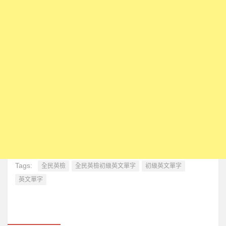
英文單字形音義
英文單字語音播放
3D單字卡(複習)
聽音看義拼形練習
看形選音練習與測驗
看形選義練習與測驗
聽音拼形練習與測驗
聽音選義練習與測驗
看義選音練習與測驗
看義拼形練習與測驗
Tags:
全民英檢
全民英檢初級英文單字
初級英文單字
英文單字
申請使用者帳號
瞎掰單字
英文強力教