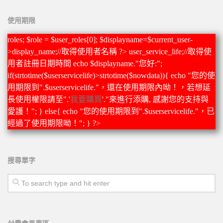
使用期限
roles; $role = $user_roles[0]; $displayname=$current_user-
>display_name;//取得使用者名稱 ?>
user_service_life;//取得使
用者註冊日期時間 echo $displayname."您好:";
if(strtotime($userservicelife)>strtotime($nowdata)){ echo "您的使
用期限到".$userservicelife."，還在使用期限內呦！，若想延
長使用權限請至".'
我要購買
'."來進行添購, 感謝您的支持與
愛護！"; } else{ echo "您的使用期限到".$userservicelife."，已
經過了使用期限呦！"; } ?>
搜尋單字