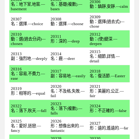
20306
全民英檢初級112
名：地下室,地窖.—
名：基礎(複數).—
動：鎮靜,安靜.—calm
basement
bases
全民英檢初級113
20309
20307
20308
動：選擇(過去式)—
名：選擇.—choice
動：選擇.—choose
全民英檢初級114
chose
20310
全民英檢初級115
20312
20311
動：選(過去分詞)—
動：(使)變深.—
形：深的.—deep
chosen
deepen
全民英檢初級116
20315
20313
20314
全民英檢初級117
名：細節,詳情.—
副：強烈地.—deeply
名：鹿.—deer
detail
全民英檢初級118
20316
20317
20318
名：容易,不費力.—
全民英檢初級119
副：容易地.—easily
名：復活節.—Easter
ease
全民英檢初級120
20320
20321
20319
名：不及格,失敗.—
形：美麗的,公正.—
形：相等的.—equal
2上
fail
fair
20323
20322
全民英檢初級201
20324
名：落下(複數).—
名：落下,秋天.—fall
形：不正確的.—false
falls
全民英檢初級202
20325
20326
20327
名：愛好,迷戀.—
形：想像出來的.—
全民英檢初級203
形：遠的,遙遠的.—far
fancy
fantastic
全民英檢初級204
20329
20330