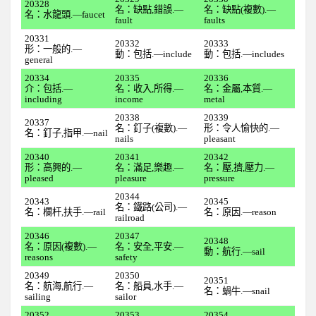
20328
名：缺點,錯誤.—
名：缺點(複數).—
名：水龍頭.—faucet
全民英檢初級205
fault
faults
20331
全民英檢初級206
20332
20333
形：一般的.—
動：包括.—include
動：包括.—includes
general
全民英檢初級207
20334
20335
20336
全民英檢初級208
介：包括.—
名：收入,所得.—
名：金屬,本質.—
including
income
metal
全民英檢初級209
20338
20339
20337
名：釘子(複數).—
形：令人愉快的.—
名：釘子,指甲.—nail
全民英檢初級210
nails
pleasant
20340
20341
20342
2下
形：高興的.—
名：滿足,樂趣.—
名：壓,擠,壓力.—
pleased
pleasure
pressure
全民英檢初級211
20344
20343
20345
全民英檢初級212
名：鐵路(公司).—
名：欄杆,扶手.—rail
名：原因.—reason
railroad
全民英檢初級213
20346
20347
20348
名：原因(複數).—
名：安全,平安.—
全民英檢初級214
動：航行.—sail
reasons
safety
全民英檢初級215
20349
20350
20351
名：航海,航行.—
名：船員,水手.—
名：蝸牛.—snail
sailing
sailor
全民英檢初級216
20352
20353
20354