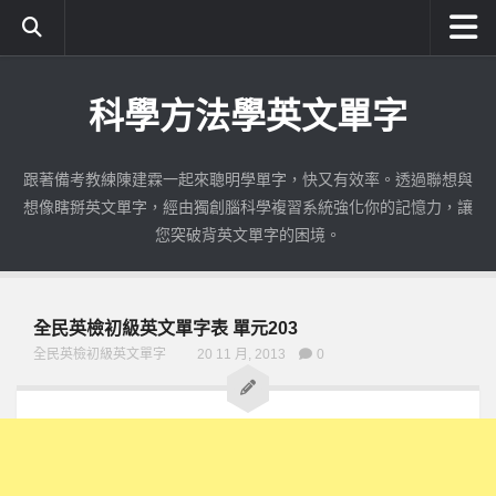
首頁
科學方法學英文單字
成為付費會員
使用期限查詢
跟著備考教練陳建霖一起來聰明學單字，快又有效率。透過聯想與
公職英文使用教學
想像瞎掰英文單字，經由獨創腦科學複習系統強化你的記憶力，讓
如何註冊與登入
您突破背英文單字的困境。
練習識字|公職英文
測驗單字|公職英文
全民英檢初級英文單字表 單元203
錯誤加強|公職英文
全民英檢初級英文單字
20 11 月, 2013
0
考古題練習|公職英文
考古題加強|公職英文
全民英檢
初級