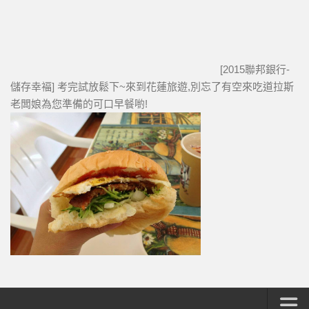
[2015聯邦銀行-
儲存幸褔] 考完試放鬆下~來到花蓮旅遊,別忘了有空來吃道拉斯
老闆娘為您準備的可口早餐喲!