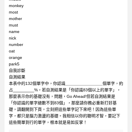
工具區
monkey
most
mother
must
name
nick
number
oat
orange
park5
自我診斷
自測結果
本表中的132個單字中，你認識＿＿＿＿＿＿＿＿＿個單字，約
占_________%，若自測結果是「你認識83個以上的單字」，
那麼表示你的基礎沒有，問題，Go Ahead!但若自測結果是
「你認識的單字總數不到83個」，那麼請你務必重新打好基
礎，請翻開到下頁，立刻把這些單字記下來吧！因為這些單
字，都只是腦力激盪的基礎。我相信以你的聰明才智，要記下
這些簡單到行的單字，根本就是易如反掌！