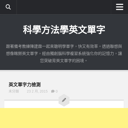
首頁
科學方法學英文單字
成為付費會員
使用期限查詢
跟著備考教練陳建霖一起來聰明學單字，快又有效率。透過聯想與
公職英文使用教學
想像瞎掰英文單字，經由獨創腦科學複習系統強化你的記憶力，讓
如何註冊與登入
您突破背英文單字的困境。
練習識字|公職英文
測驗單字|公職英文
英文單字力檢測
錯誤加強|公職英文
未分類
23 2 月, 2015
0
考古題練習|公職英文
考古題加強|公職英文
全民英檢
初級