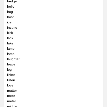
hedge
hello
英文單字形音義
hog
英文單字語音播放
host
ice
3D單字卡(複習)
insane
聽音看義拼形練習
kick
lack
看形選音練習與測驗
lake
看形選義練習與測驗
lamb
lamp
聽音拼形練習與測驗
laughter
聽音選義練習與測驗
leave
leg
看義選音練習與測驗
licker
看義拼形練習與測驗
listen
love
申請使用者帳號
matter
瞎掰單字
meet
meter
英文強力教
middle