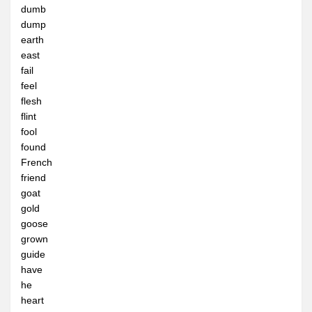
全民英檢初級217
dumb
dump
全民英檢初級218
earth
全民英檢初級219
east
fail
全民英檢初級220
feel
中級
flesh
flint
全民英檢中級301
fool
全民英檢中級302
found
French
為何要計劃性複習?
friend
想要輕鬆背單字嗎?
goat
gold
科學方法背單字
goose
grown
科學方法背單字功能說明
guide
如何登入
have
he
英文單字編號ID
heart
3D形音義立體單字卡