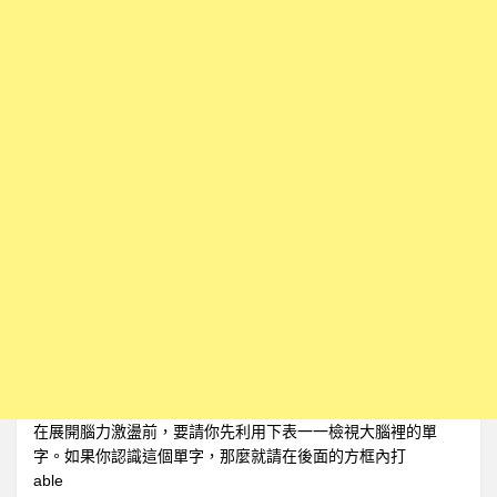
1上
全民英檢初級101
全民英檢初級102
全民英檢初級103
全民英檢初級104
全民英檢初級105
全民英檢初級106
全民英檢初級107
全民英檢初級108
全民英檢初級109
全民英檢初級110
在展開腦力激盪前，要請你先利用下表一一檢視大腦裡的單
1下
字。如果你認識這個單字，那麼就請在後面的方框內打
全民英檢初級111
able