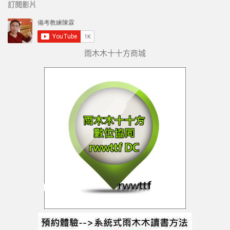
訂閱影片
英文單字形音義
英文單字語音播放
3D單字卡(複習)
雨木木十十方商城
聽音看義拼形練習
看形選音練習與測驗
看形選義練習與測驗
聽音拼形練習與測驗
聽音選義練習與測驗
看義選音練習與測驗
看義拼形練習與測驗
申請使用者帳號
瞎掰單字
英文強力教