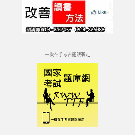
工具區
一機在手考古題跟著走