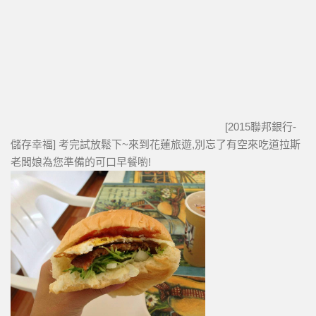
[2015聯邦銀行-
儲存幸褔] 考完試放鬆下~來到花蓮旅遊,別忘了有空來吃道拉斯
老闆娘為您準備的可口早餐喲!