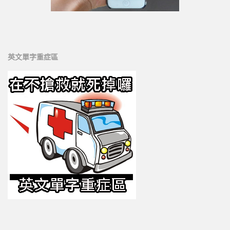
全民英檢初級217
全民英檢初級218
全民英檢初級219
全民英檢初級220
英文單字重症區
中級
全民英檢中級301
全民英檢中級302
為何要計劃性複習?
想要輕鬆背單字嗎?
科學方法背單字
科學方法背單字功能說明
如何登入
英文單字編號ID
3D形音義立體單字卡