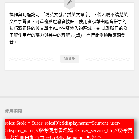
1上
操作與功能說明:「聽英文發音拼英文單字」，倘若聽不清楚英
全民英檢初級101
文單字聲音，可重複點選發音按鈕，使用者須藉由聽音拼字的
技巧將正確的英文單字KEY在請輸入的區域。★ 此測驗目的為
全民英檢初級102
了解使用者的聽力與英中的理解力(譯)，進行此測驗時須聽發
全民英檢初級103
音。
全民英檢初級104
MORE
全民英檢初級105
全民英檢初級106
全民英檢初級107
全民英檢初級108
全民英檢初級109
使用期限
全民英檢初級110
1下
roles; $role = $user_roles[0]; $displayname=$current_user-
>display_name;//取得使用者名稱 ?>
user_service_life;//取得使
全民英檢初級111
用者註冊日期時間 echo $displayname."您好:";