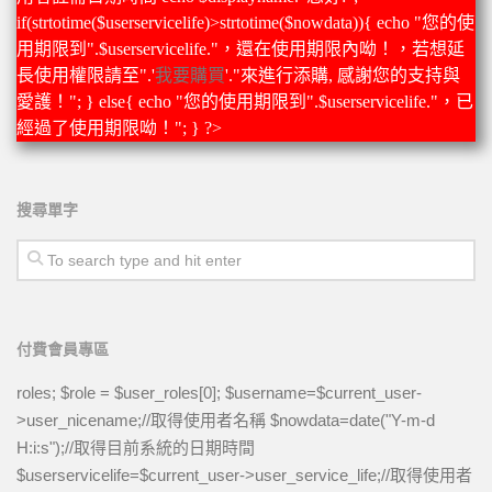
全民英檢初級112
if(strtotime($userservicelife)>strtotime($nowdata)){ echo "您的使
用期限到".$userservicelife."，還在使用期限內呦！，若想延
全民英檢初級113
長使用權限請至".'
我要購買
'."來進行添購, 感謝您的支持與
全民英檢初級114
愛護！"; } else{ echo "您的使用期限到".$userservicelife."，已
全民英檢初級115
經過了使用期限呦！"; } ?>
全民英檢初級116
全民英檢初級117
搜尋單字
全民英檢初級118
全民英檢初級119
全民英檢初級120
2上
付費會員專區
全民英檢初級201
roles; $role = $user_roles[0]; $username=$current_user-
全民英檢初級202
>user_nicename;//取得使用者名稱 $nowdata=date("Y-m-d
H:i:s");//取得目前系統的日期時間
全民英檢初級203
$userservicelife=$current_user->user_service_life;//取得使用者
全民英檢初級204