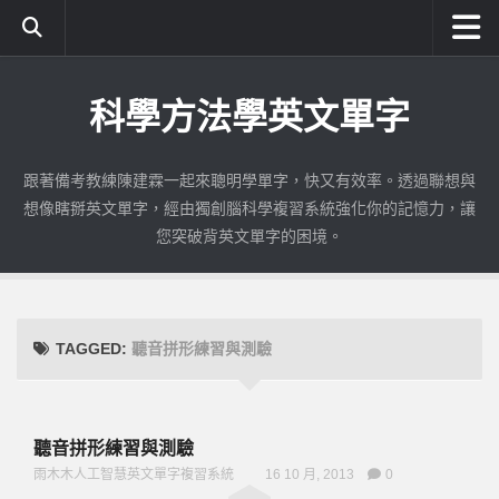
首頁
科學方法學英文單字
成為付費會員
使用期限查詢
跟著備考教練陳建霖一起來聰明學單字，快又有效率。透過聯想與
公職英文使用教學
想像瞎掰英文單字，經由獨創腦科學複習系統強化你的記憶力，讓
如何註冊與登入
您突破背英文單字的困境。
練習識字|公職英文
測驗單字|公職英文
錯誤加強|公職英文
TAGGED:
聽音拼形練習與測驗
考古題練習|公職英文
考古題加強|公職英文
聽音拼形練習與測驗
全民英檢
雨木木人工智慧英文單字複習系統
16 10 月, 2013
0
初級